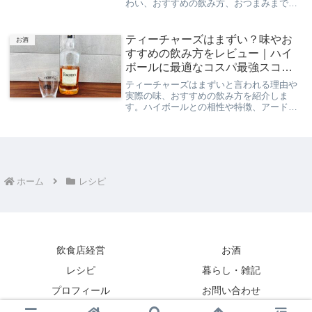
わい、おすすめの飲み方、おつまみまで、
僕の店での経験も交えながら分かりやすく
紹介します
ティーチャーズはまずい？味やお
お酒
すすめの飲み方をレビュー｜ハイ
ボールに最適なコスパ最強スコッ
チ
ティーチャーズはまずいと言われる理由や
実際の味、おすすめの飲み方を紹介しま
す。ハイボールとの相性や特徴、アードモ
アをキーモルトに使用したスモーキーな魅
力、コスパの高さも詳しくレビューしま
す。
ホーム
レシピ
飲食店経営
お酒
レシピ
暮らし・雑記
プロフィール
お問い合わせ