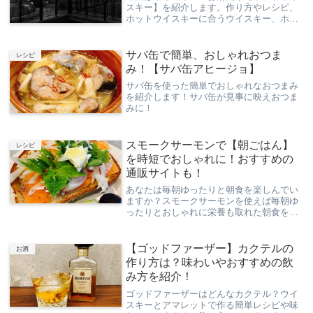
スキー】を紹介します。作り方やレシピ、
ホットウイスキーに合うウイスキー、ホッ
トウイスキーのアレンジカクテル【ホット
ウイスキートディ】なんかも書いていきま
す
サバ缶で簡単、おしゃれおつま
レシピ
み！【サバ缶アヒージョ】
サバ缶を使った簡単でおしゃれなおつまみ
を紹介します！サバ缶が見事に映えおつま
みに！
スモークサーモンで【朝ごはん】
レシピ
を時短でおしゃれに！おすすめの
通販サイトも！
あなたは毎朝ゆったりと朝食を楽しんでい
ますか？スモークサーモンを使えば毎朝ゆ
ったりとおしゃれに栄養も取れた朝食を楽
しめますよ！
【ゴッドファーザー】カクテルの
お酒
作り方は？味わいやおすすめの飲
み方を紹介！
ゴッドファーザーはどんなカクテル？ウイ
スキーとアマレットで作る簡単レシピや味