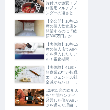
片付けが激変！プ
ロ愛用マルチブレ
ンダーの凄さと10
秒お手入れ術
【全公開】10坪15
席の個人飲食店を
開業するのに「総
額800万円」かか
ったリアルな内訳
【実体験】10坪15
を暴露（スケルト
席の個人店でAirペ
ン物件・新品購
イを導入したリア
入）
ル！審査期間・手
数料・実際の使い
【実体験】41歳・
勝手を徹底解説
飲食業20年が転職
エージェント30社
全滅からハローワ
ークで内定を勝ち
10坪15席の飲食店
取るまでのリアル
を4年間ワンオペ
経営した僕がAirレ
ジを選んだ理由｜